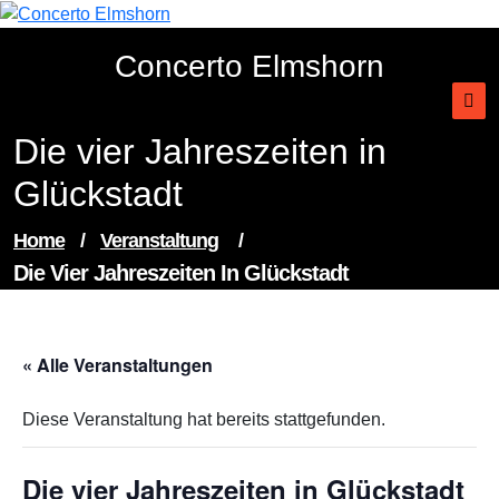
Skip
to
Concerto Elmshorn
content
Die vier Jahreszeiten in
Glückstadt
Home
/
Veranstaltung
/
Die Vier Jahreszeiten In Glückstadt
« Alle Veranstaltungen
Diese Veranstaltung hat bereits stattgefunden.
Die vier Jahreszeiten in Glückstadt